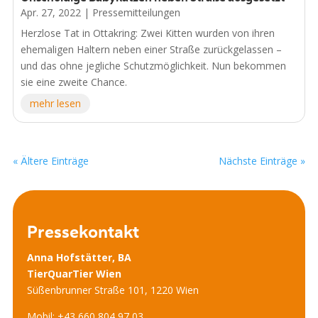
Apr. 27, 2022
|
Pressemitteilungen
Herzlose Tat in Ottakring: Zwei Kitten wurden von ihren
ehemaligen Haltern neben einer Straße zurückgelassen –
und das ohne jegliche Schutzmöglichkeit. Nun bekommen
sie eine zweite Chance.
mehr lesen
« Ältere Einträge
Nächste Einträge »
Pressekontakt
Anna Hofstätter, BA
TierQuarTier Wien
Süßenbrunner Straße 101, 1220 Wien
Mobil: +43 660 804 97 03