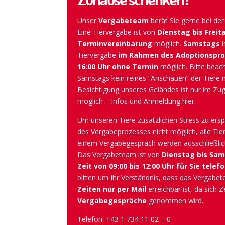
Zuhause schenken?
Unser
Vergabeteam
berät Sie gerne bei der
Eine Tiervergabe ist von
Dienstag bis Freit
Terminvereinbarung
möglich.
Samstags
i
Tiervergabe
im Rahmen des Adoptionsproz
16:00 Uhr ohne Termin
möglich. Bitte beac
Samstags kein reines “Anschauen” der Tiere m
Besichtigung unseres Geländes ist nur im Zu
möglich – Infos und Anmeldung
hier
.
Um unseren Tiere zusätzlichen Stress zu ersp
des Vergabeprozesses nicht möglich, alle Tier
einem Vergabegespräch werden ausschließlich
Das Vergabeteam ist von
Dienstag bis Sam
Zeit von 09:00 bis 12:00 Uhr für Sie telef
bitten um Ihr Verständnis, dass das Vergab
Zeiten nur per Mail
erreichbar ist, da sich Z
Vergabegespräche
genommen wird.
Telefon: +43 1 734 11 02 – 0