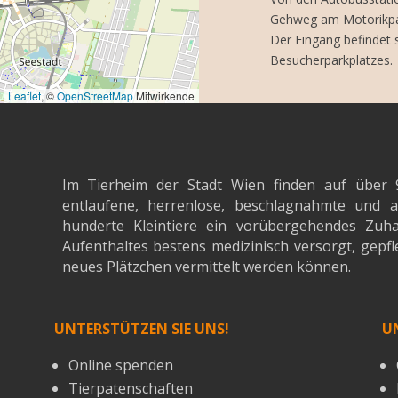
Gehweg am Motorikpar
Der Eingang befindet s
Besucherparkplatzes.
Leaflet
, ©
OpenStreetMap
Mitwirkende
Im Tierheim der Stadt Wien finden auf über 
entlaufene, herrenlose, beschlagnahmte un
hunderte Kleintiere ein vorübergehendes Zuh
Aufenthaltes bestens medizinisch versorgt, gepfle
neues Plätzchen vermittelt werden können.
UNTERSTÜTZEN SIE UNS!
U
Online spenden
Tierpatenschaften