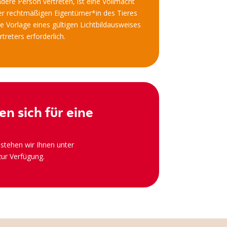
ndere Person vertreten, ist eine Vollmacht
r rechtmäßigen Eigentümer*in des Tieres
ie Vorlage eines gültigen Lichtbildausweises
treters erforderlich.
en sich für eine
stehen wir Ihnen unter
ur Verfügung.