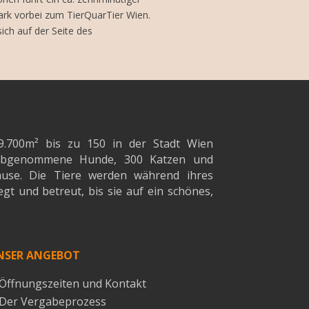
k vorbei zum TierQuarTier Wien.
ich auf der Seite des
9.700m²
bis zu 150 in der Stadt Wien
d abgenommene Hunde, 300 Katzen und
ause. Die Tiere werden während ihres
gt und betreut, bis sie auf ein schönes,
NSER ANGEBOT
Öffnungszeiten und Kontakt
Der Vergabeprozess