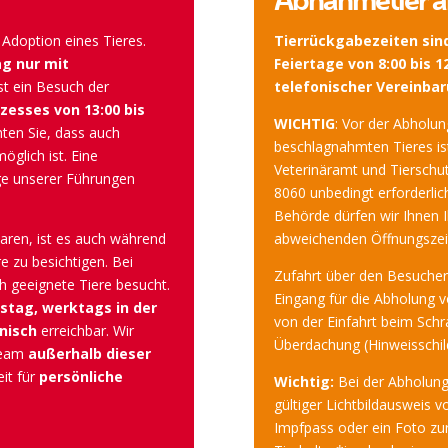
Abnahmetier a
 Adoption eines Tieres.
Tierrückgabezeiten sin
ag nur mit
Feiertage von 8:00 bis 1
st ein Besuch der
telefonischer Vereinbaru
esses von 13:00 bis
WICHTIG
: Vor der Abhol
hten Sie, dass auch
beschlagnahmten Tieres i
öglich ist. Eine
Veterinäramt und Tierschu
ge unserer Führungen
8060 unbedingt erforderlic
Behörde dürfen wir Ihnen I
aren, ist es auch während
abweichenden Öffnungszei
e zu besichtigen. Bei
Zufahrt über den Besucher
 geeignete Tiere besucht.
Eingang für die Abholung 
stag, werktags in der
von der Einfahrt beim Schr
onisch
erreichbar. Wir
Überdachung (Hinweisschild
eteam
außerhalb dieser
eit für
persönliche
Wichtig:
Bei der Abholung
gültiger Lichtbildausweis v
Impfpass oder ein Foto zur 