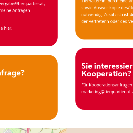
Tierhalter*in durch eine a
vergabe@tierquartier.at
,
sowie Ausweiskopie des/de
gemeine Anfragen
notwendig. Zusätzlich ist d
der Vertreterin oder des Ver
ie
hier
.
Sie interessier
nfrage?
Kooperation?
Für Kooperationsanfragen 
marketing@tierquartier.at
z