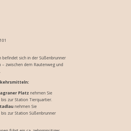
 101
 befindet sich in der Süßenbrunner
n – zwischen dem Rautenweg und
.
rkehrsmitteln:
Kagraner Platz
nehmen Sie
bis zur Station Tierquartier.
Stadlau
nehmen Sie
bis zur Station Süßenbrunner
nen führt ein ca. zehnminütiger