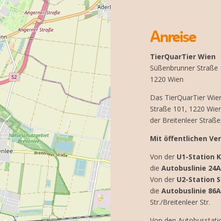
Anreise
TierQuarTier Wien
Süßenbrunner Straße
1220 Wien
Das TierQuarTier Wien
Straße 101, 1220 Wie
der Breitenleer Straße
Mit öffentlichen Ve
Von der
U1-Station 
die
Autobuslinie 24A
Von der
U2-Station 
die
Autobuslinie 86A
Str./Breitenleer Str.
Von den Autobusstatio