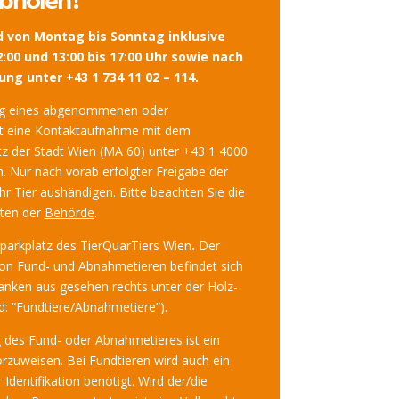
bholen?
d von Montag bis Sonntag inklusive
2:00 und 13:00 bis 17:00 Uhr sowie nach
ng unter +43 1 734 11 02 – 114.
ung eines abgenommenen oder
st eine Kontaktaufnahme mit dem
tz der Stadt Wien (MA 60) unter +43 1 4000
h. Nur nach vorab erfolgter Freigabe der
hr Tier aushändigen. Bitte beachten Sie die
ten der
Behörde
.
parkplatz des TierQuarTiers Wien
.
Der
von Fund- und Abnahmetieren befindet sich
anken aus gesehen rechts unter der Holz-
: “Fundtiere/Abnahmetiere”).
 des Fund- oder Abnahmetieres ist ein
orzuweisen. Bei Fundtieren wird auch ein
Identifikation benötigt. Wird der/die