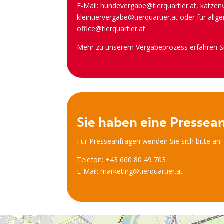
E-Mail:
hundevergabe@tierquartier.a
t
,
katzen
kleintiervergabe@tierquartier.at
oder für all
office@tierquartier.at
Mehr zu unserem Vergabeprozess erfahren S
Sie haben eine Pressea
Für Presseanfragen wenden Sie sich bitte an:
Telefon: +43 660 80 49 703
E-Mail:
marketing@tierquartier.at