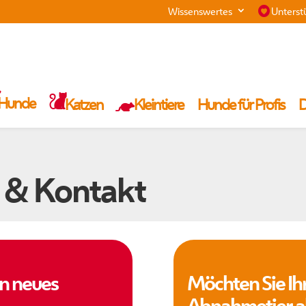
Wissenswertes
Unterst
Hunde
Katzen
Kleintiere
Hunde für Profis
D
 & Kontakt
in neues
Möchten Sie Ih