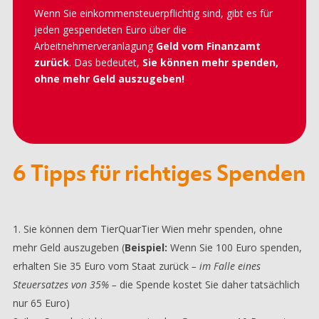
Wenn Sie einkommensteuerpflichtig sind, gibt es für
jeden gespendeten Euro über die
Arbeitnehmerveranlagung
Geld vom Finanzamt
zurück
. Das bedeutet,
Sie können mehr spenden,
ohne mehr Geld auszugeben!
6 Tipps für richtiges Spenden
Sie können dem TierQuarTier Wien mehr spenden, ohne
mehr Geld auszugeben (
Beispiel:
Wenn Sie 100 Euro spenden,
erhalten Sie 35 Euro vom Staat zurück
– im Falle eines
Steuersatzes von 35% –
die Spende kostet Sie daher tatsächlich
nur 65 Euro)