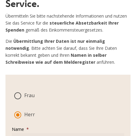
Service.
Übermitteln Sie bitte nachstehende Informationen und nutzen
Sie das Service für die
steuerliche Absetzbarkeit Ihrer
Spenden
gemäß des Einkommensteuergesetzes.
Die
Übermittlung Ihrer Daten ist nur einmalig
notwendig
. Bitte achten Sie darauf, dass Sie Ihre Daten
korrekt bekannt geben und Ihren
Namen in selber
Schreibweise wie auf dem Melderegister
anführen.
A
n
Frau
r
e
d
Herr
e
*
Name
*