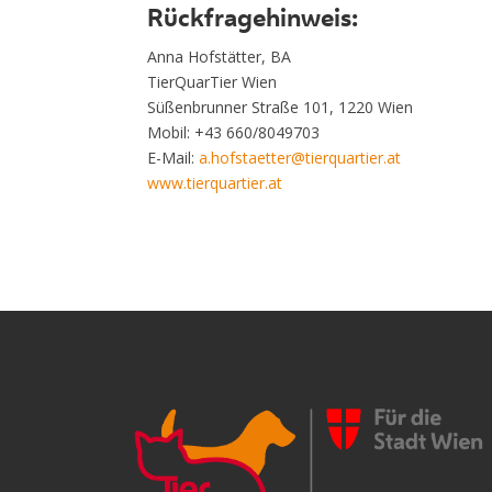
Rückfragehinweis:
Anna Hofstätter, BA
TierQuarTier Wien
Süßenbrunner Straße 101, 1220 Wien
Mobil: +43 660/8049703
E-Mail:
a.hofstaetter@tierquartier.at
www.tierquartier.at