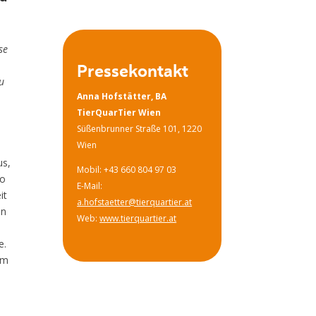
se
Pressekontakt
zu
Anna Hofstätter, BA
TierQuarTier Wien
Süßenbrunner Straße 101, 1220
Wien
us,
Mobil: +43 660 804 97 03
ro
E-Mail:
it
a.hofstaetter@tierquartier.at
en
Web:
www.tierquartier.at
e.
im