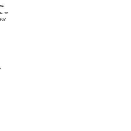
mit
usame
 vor
s