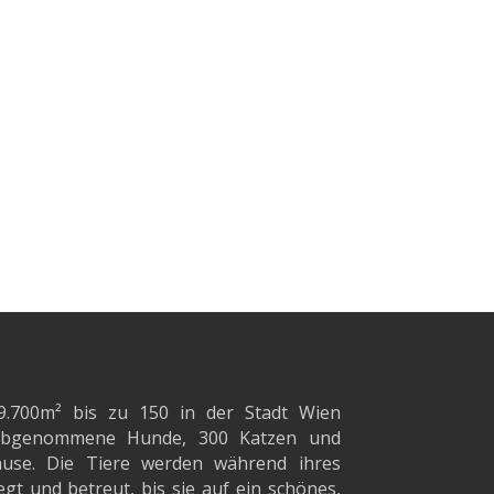
9.700m²
bis zu 150 in der Stadt Wien
d abgenommene Hunde, 300 Katzen und
ause. Die Tiere werden während ihres
gt und betreut, bis sie auf ein schönes,