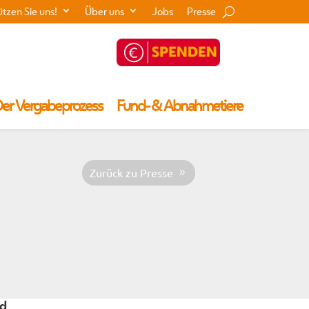
ützen Sie uns!
Über uns
Jobs
Presse
er Vergabeprozess
Fund- & Abnahmetiere
Zurück zu Presse
rd