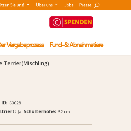
ützen Sie uns!
Über uns
Jobs
Presse
er Vergabeprozess
Fund- & Abnahmetiere
e Terrier
(Mischling)
ID
60628
striert
Schulterhöhe
Ja
52 cm