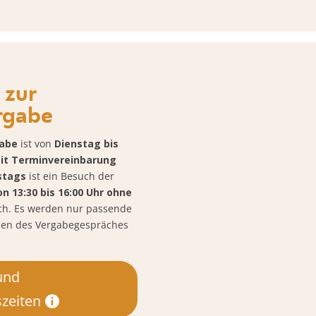
 zur
rgabe
gabe
ist von
Dienstag bis
mit Terminvereinbarung
stags
ist ein Besuch der
on 13:30 bis 16:00 Uhr ohne
ch. Es werden nur passende
men des Vergabegespräches
und
zeiten