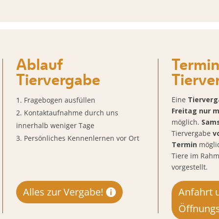
Ablauf
Termin
Tiervergabe
Tierve
Eine
Tierver
Fragebogen ausfüllen
Freitag nur 
Kontaktaufnahme durch uns
möglich.
Sam
innerhalb weniger Tage
Tiervergabe
v
Persönliches Kennenlernen vor Ort
Termin
mögli
Tiere im Rah
vorgestellt.
Alles zur Vergabe!
Anfahrt 
Öffnungs