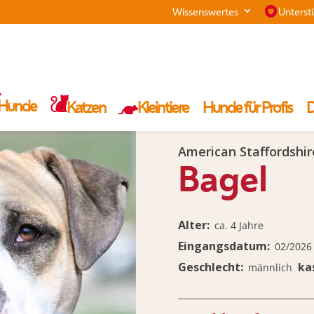
Wissenswertes
Unterst
Hunde
Katzen
Kleintiere
Hunde für Profis
D
American Staffordshir
Bagel
Alter
ca. 4 Jahre
Eingangsdatum
02/2026
Geschlecht
ka
männlich