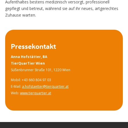
Aufenthaltes bestens medizinisch versorgt, professionell
gepflegt und betreut, während sie auf ihr neues, artgerechtes
Zuhause warten.
Pressekontakt
Anna Hofstätter, BA
TierQuarTier Wien
Süßenbrunner Straße 101, 1220 Wien
Mobil: +43 660 804 97 03
E-Mail:
a.hofstaetter@tierquartier.at
Web:
www.tierquartier.at