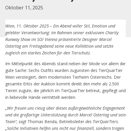
Oktober 11, 2025
Wien, 11. Oktober 2025 – Ein Abend voller Stil, Emotion und
Zurück zu Presse
gelebter Verantwortung: Im Rahmen seiner exklusiven Charity
Runway Show im SO/ Vienna präsentierte Designer Marcel
Ostertag am Freitagabend seine neue Kollektion und setzte
zugleich ein starkes Zeichen für den Tierschutz.
Im Mittelpunkt des Abends stand neben der Mode vor allem die
gute Sache: Sechs Outfits wurden zugunsten des TierQuarTier
Wien versteigert, dem modernsten Tierheim Österreichs. Der
gesamte Erlös der Auktion kommt direkt den mehr als 2.500
Tieren zugute, die jährlich im TierQuarTier betreut, gepflegt und
in liebevolle Hände vermittelt werden.
„Wir freuen uns riesig über dieses außergewöhnliche Engagement
und die großartige Unterstützung durch Marcel Ostertag und sein
Team“, sagt
Thomas Benda, Betriebsleiter
des TierQuarTiers.
„Solche Initiativen helfen uns nicht nur finanziell, sondern tragen