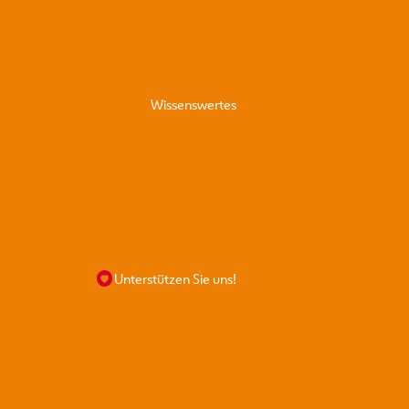
Wissenswertes
Hunde
Unterstützen Sie uns!
Katzen
Kleintiere
 für Profis
abeprozess
nahmetiere