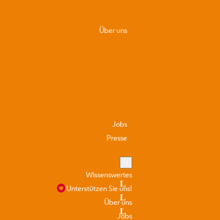
sind unerlässlich, um in
kritischen Momenten schnell
Über uns
er in Not die Fürsorge bekommt, die es verdient.
Jobs
Presse
Wissenswertes
Unterstützen Sie uns!
Über uns
Jobs