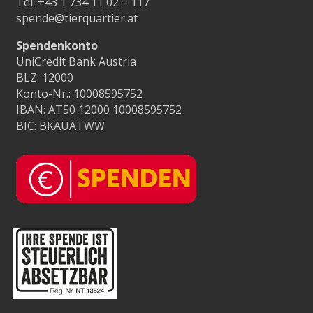
Tel:
+43 1 734 11 02 – 117
spende@tierquartier.at
Spendenkonto
UniCredit Bank Austria
BLZ: 12000
Konto-Nr.: 10008595752
IBAN: AT50 12000 10008595752
BIC: BKAUATWW