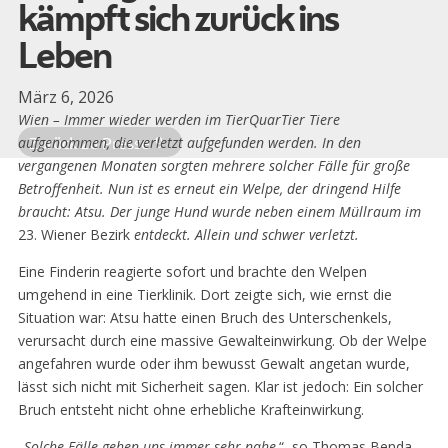
kämpft sich zurück ins
Leben
März 6, 2026
Wien – Immer wieder werden im TierQuarTier Tiere
Zurück zu Presse
aufgenommen, die verletzt aufgefunden werden. In den
vergangenen Monaten sorgten mehrere solcher Fälle für große
Betroffenheit. Nun ist es erneut ein Welpe, der dringend Hilfe
braucht: Atsu. Der junge Hund wurde neben einem Müllraum im
23. Wiener Bezirk
entdeckt. Allein und schwer verletzt.
Eine Finderin reagierte sofort und brachte den Welpen
umgehend in eine Tierklinik. Dort zeigte sich, wie ernst die
Situation war: Atsu hatte einen Bruch des Unterschenkels,
verursacht durch eine massive Gewalteinwirkung. Ob der Welpe
angefahren wurde oder ihm bewusst Gewalt angetan wurde,
lässt sich nicht mit Sicherheit sagen. Klar ist jedoch: Ein solcher
Bruch entsteht nicht ohne erhebliche Krafteinwirkung.
„
Solche Fälle gehen uns immer sehr nahe
.“, so Thomas Benda,