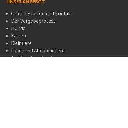
UNSER ANGEBOT
Öffnungszeiten und Kontakt
Der Vergabeprozess
Hunde
Katzen
Kleintiere
Fund- und Abnahmetiere
Sachkundenachweis
Veranstaltungen
Wissenslexikon
Über uns
Aktuelles
Impressum
Datenschutz
Öffnungszeiten & Kontakt
©
2026
TierQuarTier Wien | Good for Vienna
gemeinnützige GmbH