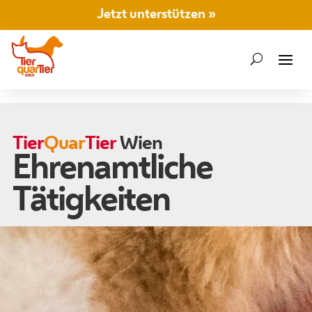
Jetzt unterstützen »
Tier
Quar
Tier
Wien
Ehrenamtliche
Tätigkeiten