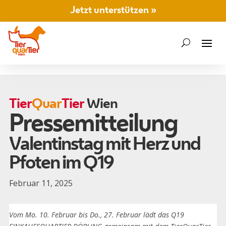
Jetzt unterstützen »
Tier
Quar
Tier
Wien
Pressemitteilung
Valentinstag mit Herz und
Pfoten im Q19
Februar 11, 2025
Vom Mo. 10. Februar bis Do., 27. Februar lädt das Q19
Zurück zu Presse