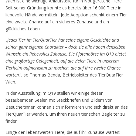
Wien ist eine wichtige Anlaufstelle für in Not geratene Tiere.
Seit seiner Gründung konnte es bereits über 16.000 Tiere in
liebevolle Hände vermitteln. Jede Adoption schenkt einem Tier
eine zweite Chance auf ein sicheres Zuhause und ein
glückliches Leben.
„
Jedes Tier im TierQuarTier hat seine eigene Geschichte und
seinen ganz eigenen Charakter – doch sie alle haben denselben
Wunsch: ein liebevolles Zuhause. Die Pfotenbörse im Q19 bietet
eine großartige Gelegenheit, auf die vielen Tiere in unserem
Tierheim aufmerksam zu machen, die auf ihre zweite Chance
warten
.“, so Thomas Benda, Betriebsleiter des TierQuarTier
Wien.
In der Ausstellung im Q19 stellen wir einige dieser
bezaubernden Seelen mit Steckbriefen und Bildern vor.
Besucher:innen können sich informieren und sich direkt an das
TierQuarTier wenden, um ihren neuen tierischen Begleiter zu
finden.
Einige der liebenswerten Tiere, die auf ihr Zuhause warten: