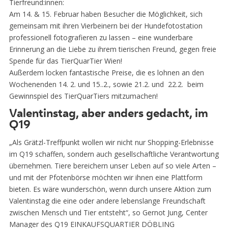
Tierfreund:innen:
Am 14. & 15. Februar haben Besucher die Möglichkeit, sich
gemeinsam mit ihren Vierbeinern bei der Hundefotostation
professionell fotografieren zu lassen – eine wunderbare
Erinnerung an die Liebe zu ihrem tierischen Freund, gegen freie
Spende für das TierQuarTier Wien!
Außerdem locken fantastische Preise, die es lohnen an den
Wochenenden 14. 2. und 15..2., sowie 21.2. und 22.2. beim
Gewinnspiel des TierQuarTiers mitzumachen!
Valentinstag, aber anders gedacht, im
Q19
„Als Grätzl-Treffpunkt wollen wir nicht nur Shopping-Erlebnisse
im Q19 schaffen, sondern auch gesellschaftliche Verantwortung
übernehmen. Tiere bereichern unser Leben auf so viele Arten –
und mit der Pfotenbörse möchten wir ihnen eine Plattform
bieten. Es wäre wunderschön, wenn durch unsere Aktion zum
Valentinstag die eine oder andere lebenslange Freundschaft
zwischen Mensch und Tier entsteht“, so Gernot Jung, Center
Manager des Q19 EINKAUFSQUARTIER DÖBLING