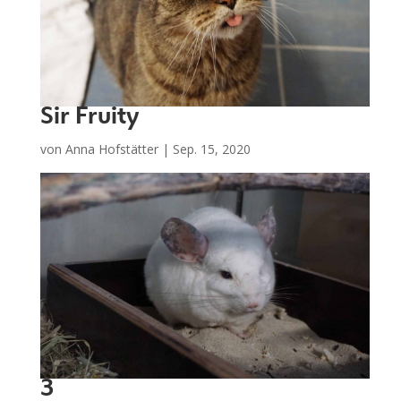
Sir Fruity
von
Anna Hofstätter
|
Sep. 15, 2020
3