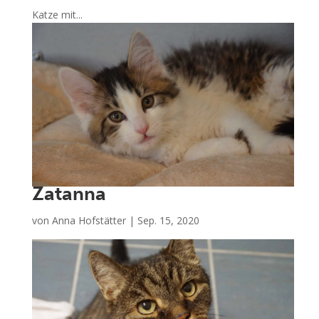
Katze mit...
Zatanna
von
Anna Hofstätter
|
Sep. 15, 2020