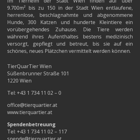
Im Tierheim der Stadt Wien finden auf über
9.700m²
bis zu 150 in der Stadt Wien entlaufene,
herrenlose, beschlagnahmte und abgenommene
Hunde, 300 Katzen und hunderte Kleintiere ein
vorübergehendes Zuhause. Die Tiere werden
während ihres Aufenthaltes bestens medizinisch
versorgt, gepflegt und betreut, bis sie auf ein
schönes, neues Plätzchen vermittelt werden können.
TierQuarTier Wien
Süßenbrunner Straße 101
1220 Wien
Tel:
+43 1 734 11 02 – 0
office@tierquartier.at
www.tierquartier.at
Spendenbetreuung
Tel:
+43 1 734 11 02 – 117
spende@tierquartier.at