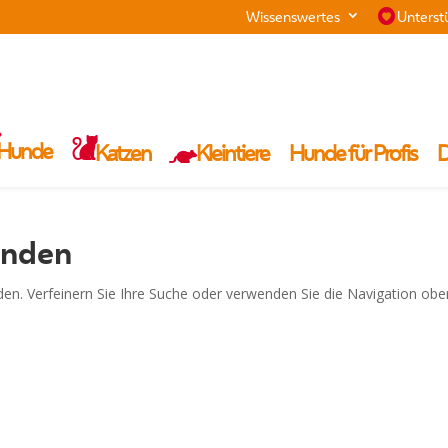
Wissenswertes
Unterst
Hunde
Katzen
Kleintiere
Hunde für Profis
D
unden
en. Verfeinern Sie Ihre Suche oder verwenden Sie die Navigation obe