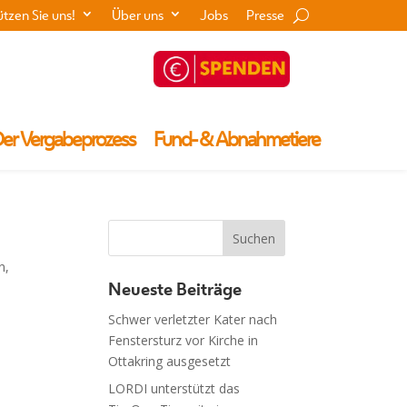
ützen Sie uns!
Über uns
Jobs
Presse
er Vergabeprozess
Fund- & Abnahmetiere
n,
Neueste Beiträge
Schwer verletzter Kater nach
Fenstersturz vor Kirche in
Ottakring ausgesetzt
LORDI unterstützt das