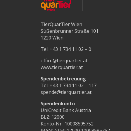
TierQuarTier Wien
Süßenbrunner Straße 101
1220 Wien
Tel:
+43 1 734 11 02 – 0
office@tierquartier.at
www.tierquartier.at
Spendenbetreuung
Tel:
+43 1 734 11 02 – 117
spende@tierquartier.at
Spendenkonto
UniCredit Bank Austria
BLZ: 12000
Konto-Nr.: 10008595752
IBAN: AT50 12000 10008595752