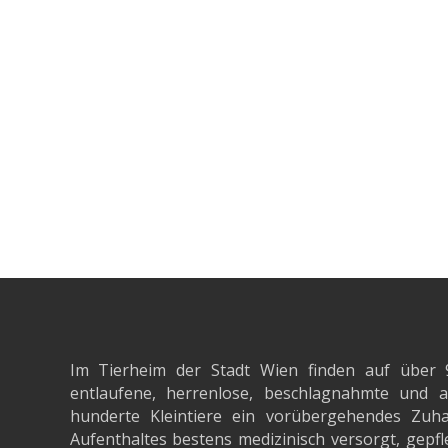
Im Tierheim der Stadt Wien finden auf über 
entlaufene, herrenlose, beschlagnahmte un
hunderte Kleintiere ein vorübergehendes Zuh
Aufenthaltes bestens medizinisch versorgt, gepfle