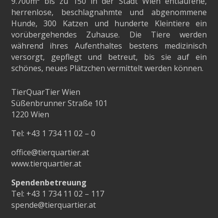
9.700m²
bis zu 150 in der Stadt Wien entlaufene,
herrenlose, beschlagnahmte und abgenommene
Hunde, 300 Katzen und hunderte Kleintiere ein
vorübergehendes Zuhause. Die Tiere werden
während ihres Aufenthaltes bestens medizinisch
versorgt, gepflegt und betreut, bis sie auf ein
schönes, neues Plätzchen vermittelt werden können.
TierQuarTier Wien
Süßenbrunner Straße 101
1220 Wien
Tel:
+43 1 734 11 02 – 0
office@tierquartier.at
www.tierquartier.at
Spendenbetreuung
Tel:
+43 1 734 11 02 – 117
spende@tierquartier.at