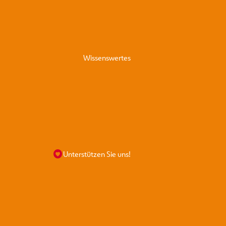
Wissenswertes
Hunde
Unterstützen Sie uns!
Katzen
Kleintiere
 für Profis
abeprozess
nahmetiere