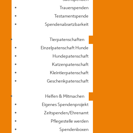
Trauerspenden
Testamentspende
Spendenabsetzbarkeit
Tierpatenschaften
Einzelpatenschaft Hunde
Hundepatenschaft
Katzenpatenschaft
Kleintierpatenschaft
Geschenkpatenschaft
Helfen & Mitmachen
Eigenes Spendenprojekt
Zeitspenden/Ehrenamt
„Animal Hoarding“: Wen
Pflegestelle werden
von
Anna Hofstätter
|
Sep. 7, 2020
|
Neuigkei
Spendenboxen