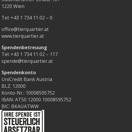
1220 Wien
Tel:
+43 1 734 11 02 – 0
office@tierquartier.at
www.tierquartier.at
Spendenbetreuung
Tel:
+43 1 734 11 02 – 117
spende@tierquartier.at
Spendenkonto
UniCredit Bank Austria
BLZ: 12000
Konto-Nr.: 10008595752
IBAN: AT50 12000 10008595752
BIC: BKAUATWW