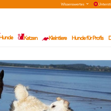
Wissenswertes
Unterst
Hunde
Katzen
Kleintiere
Hunde für Profis
D