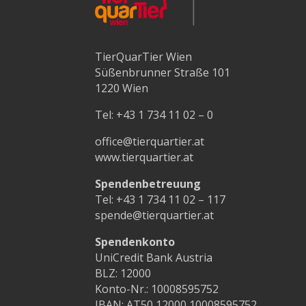
TierQuarTier Wien
Süßenbrunner Straße 101
1220 Wien
Tel:
+43 1 734 11 02 – 0
office@tierquartier.at
www.tierquartier.at
Spendenbetreuung
Tel:
+43 1 734 11 02 – 117
spende@tierquartier.at
Spendenkonto
UniCredit Bank Austria
BLZ: 12000
Konto-Nr.: 10008595752
IBAN: AT50 12000 10008595752