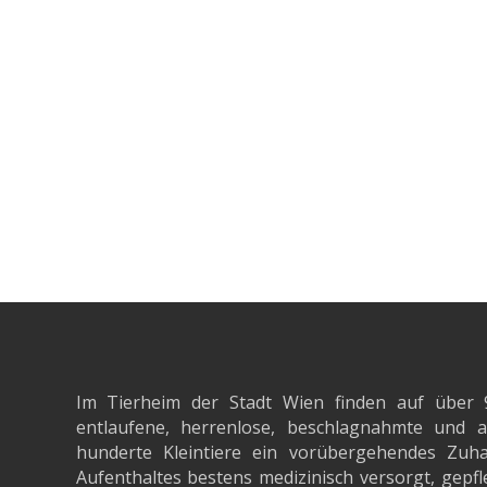
Im Tierheim der Stadt Wien finden auf über 
entlaufene, herrenlose, beschlagnahmte un
hunderte Kleintiere ein vorübergehendes Zuh
Aufenthaltes bestens medizinisch versorgt, gepfle