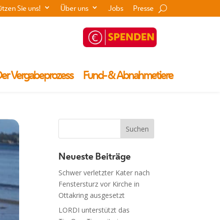
ützen Sie uns!
Über uns
Jobs
Presse
er Vergabeprozess
Fund- & Abnahmetiere
Neueste Beiträge
Schwer verletzter Kater nach
Fenstersturz vor Kirche in
Ottakring ausgesetzt
LORDI unterstützt das