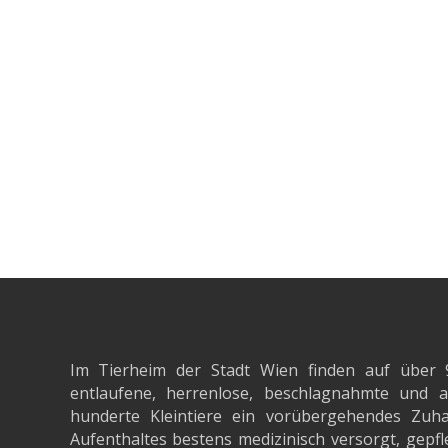
Im Tierheim der Stadt Wien finden auf über 
entlaufene, herrenlose, beschlagnahmte un
hunderte Kleintiere ein vorübergehendes Zuh
Aufenthaltes bestens medizinisch versorgt, gepfle