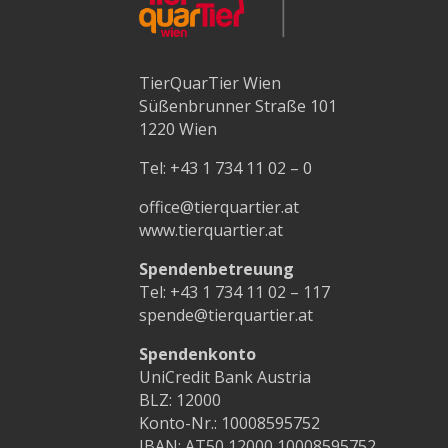
TierQuarTier Wien
Süßenbrunner Straße 101
1220 Wien
Tel:
+43 1 734 11 02 – 0
office@tierquartier.at
www.tierquartier.at
Spendenbetreuung
Tel:
+43 1 734 11 02 – 117
spende@tierquartier.at
Spendenkonto
UniCredit Bank Austria
BLZ: 12000
Konto-Nr.: 10008595752
IBAN: AT50 12000 10008595752