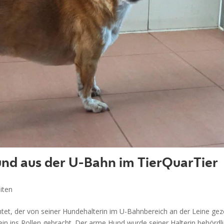
nd aus der U-Bahn im TierQuarTier
iten
tet, der von seiner Hundehalterin im U-Bahnbereich an der Leine gez
in ins Rollen gebracht. Der arme Hund wurde seiner Halterin behördl