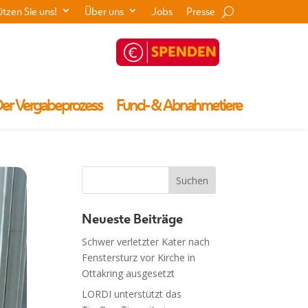
ützen Sie uns!
Über uns
Jobs
Presse
er Vergabeprozess
Fund- & Abnahmetiere
Neueste Beiträge
Schwer verletzter Kater nach
Fenstersturz vor Kirche in
Ottakring ausgesetzt
LORDI unterstützt das