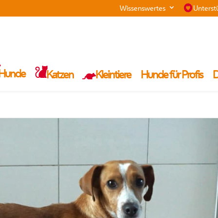
Wissenswertes
Unterst
Hunde
Katzen
Kleintiere
Hunde für Profis
D