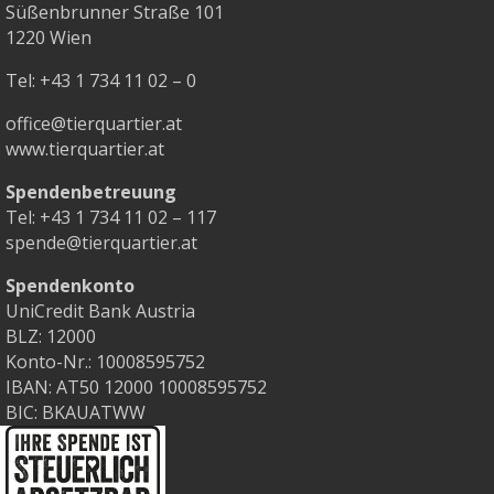
Süßenbrunner Straße 101
1220 Wien
Tel:
+43 1 734 11 02 – 0
office@tierquartier.at
www.tierquartier.at
Spendenbetreuung
Tel:
+43 1 734 11 02 – 117
spende@tierquartier.at
Spendenkonto
UniCredit Bank Austria
BLZ: 12000
Konto-Nr.: 10008595752
IBAN: AT50 12000 10008595752
BIC: BKAUATWW