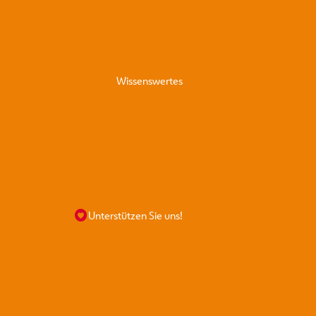
Wissenswertes
Hunde
Unterstützen Sie uns!
Katzen
Kleintiere
 für Profis
abeprozess
nahmetiere