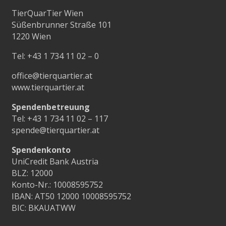
TierQuarTier Wien
Süßenbrunner Straße 101
1220 Wien
Tel:
+43 1 734 11 02 – 0
office@tierquartier.at
www.tierquartier.at
Spendenbetreuung
Tel:
+43 1 734 11 02 – 117
spende@tierquartier.at
Spendenkonto
UniCredit Bank Austria
BLZ: 12000
Konto-Nr.: 10008595752
IBAN: AT50 12000 10008595752
BIC: BKAUATWW